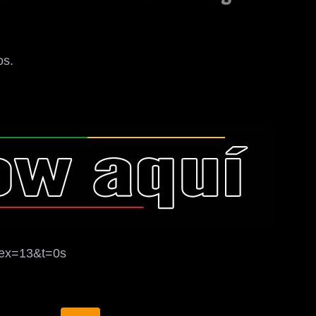
os.
ex=13&t=0s