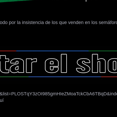
do por la insistencia de los que venden en los semáfor
2c&list=PLOSTqY3zOI985gmHIeZMoaTckCbA6TBqD&ind
uí