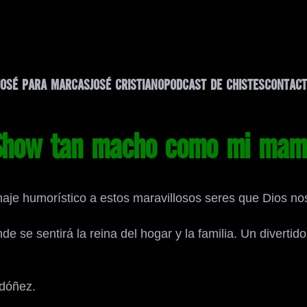
JOSÉ PARA MARCAS
JOSÉ CRISTIANO
PODCAST DE CHISTES
CONTACT
Show tan macho como mi mam
je humorístico a estos maravillosos seres que Dios no
e se sentirá la reina del hogar y la familia. Un diver
rdóñez.