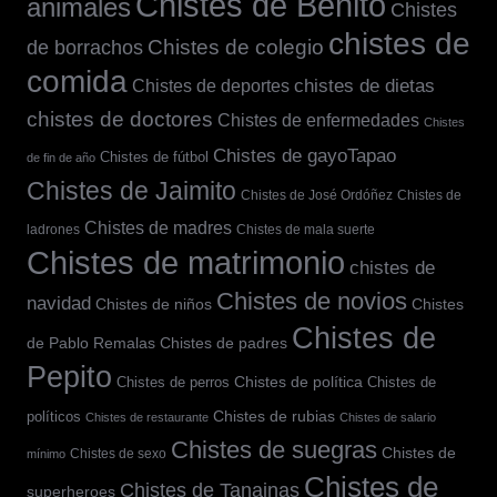
Chistes de Benito
animales
Chistes
chistes de
de borrachos
Chistes de colegio
comida
chistes de dietas
Chistes de deportes
chistes de doctores
Chistes de enfermedades
Chistes
Chistes de gayoTapao
Chistes de fútbol
de fin de año
Chistes de Jaimito
Chistes de José Ordóñez
Chistes de
Chistes de madres
ladrones
Chistes de mala suerte
Chistes de matrimonio
chistes de
Chistes de novios
navidad
Chistes
Chistes de niños
Chistes de
de Pablo Remalas
Chistes de padres
Pepito
Chistes de política
Chistes de
Chistes de perros
políticos
Chistes de rubias
Chistes de restaurante
Chistes de salario
Chistes de suegras
Chistes de
Chistes de sexo
mínimo
Chistes de
Chistes de Tanainas
superheroes