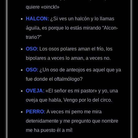
quiere «oinck!»
HALCON:
¿Si ves un halcón y lo llamas
águila, es porque lo estás mirando “Alcon-
trario?”
OSO:
Los osos polares aman el frío, los
bipolares a veces lo aman, a veces no.
OSO:
¿Un oso de anteojos es aquel que ya
fue donde el oftalmólogo?
OVEJA:
«El señor es mi pastor» y yo, una
oveja que habla, Vengo por lo del circo.
PERRO:
A veces mi perro me mira
detenidamente y me pregunto que nombre
me ha puesto él a mí!