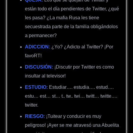
están todo el día pendientes de Twitter,
¿
qué
les pasa?
¿
La mafia Rusa les tiene
secuestrada parte de la familia obligándolos
a permanecer?
ADICCION:
¿
Yo?
¿
Adicto al Twitter? ¡Por
favoRT!
DISCUSIÓN:
¡Discutir por Twitter es como
insultar al televisor!
ESTUDIO:
E
studiar…. estudia…. estud….
estu… est… st… t.. tw.. twi… twitt… twitte….
twitter.
RIESGO:
¡Tuitear y conducir es muy
peligroso! ¡Ayer se me atravesó una Abuelita