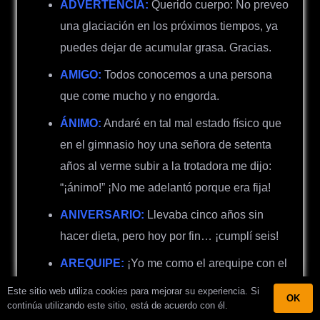
ADVERTENCIA:
Querido cuerpo: No preveo
una glaciación en los próximos tiempos, ya
puedes dejar de acumular grasa. Gracias.
AMIGO:
Todos conocemos a una persona
que come mucho y no engorda.
ÁNIMO:
Andaré en tal mal estado físico que
en el gimnasio hoy una señora de setenta
años al verme subir a la trotadora me dijo:
“¡ánimo!” ¡No me adelantó porque era fija!
ANIVERSARIO:
Llevaba cinco años sin
hacer dieta, pero hoy por fin… ¡cumplí seis!
AREQUIPE:
¡Yo me como el arequipe con el
dedo porque con pan engorda!
Este sitio web utiliza cookies para mejorar su experiencia. Si
OK
continúa utilizando este sitio, está de acuerdo con él.
BALANCE:
Ya tengo el balance de fin de