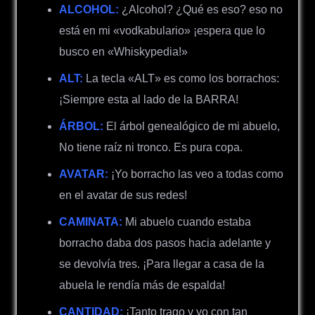
ALCOHOL:
¿Alcohol? ¿Qué es eso? eso no
está en mi «vodkabulario» ¡espera que lo
busco en «Whiskypedia!»
ALT:
La tecla «ALT» es como los borrachos:
¡Siempre esta al lado de la BARRA!
ÁRBOL:
El árbol genealógico de mi abuelo,
No tiene raíz ni tronco. Es pura copa.
AVATAR:
¡Yo borracho las veo a todas como
en el avatar de sus redes!
CAMINATA:
Mi abuelo cuando estaba
borracho daba dos pasos hacia adelante y
se devolvía tres. ¡Para llegar a casa de la
abuela le rendía más de espalda!
CANTIDAD:
¡Tanto trago y yo con tan