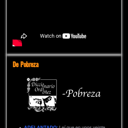
De Pobreza
ADELANTADO:
Leí que en unos veinte