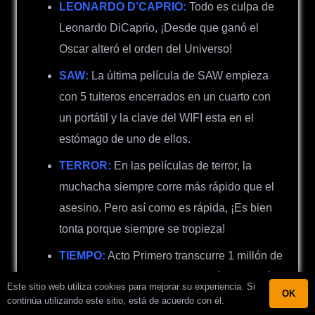
LEONARDO D’CAPRIO:
Todo es culpa de
Leonardo DiCaprio, ¡Desde que ganó el
Oscar alteró el orden del Universo!
SAW:
La última película de SAW empieza
con 5 tuiteros encerrados en un cuarto con
un portátil y la clave del WIFI esta en el
estómago de uno de ellos.
TERROR:
En las películas de terror, la
muchacha siempre corre más rápido que el
asesino. Pero así como es rápida, ¡Es bien
tonta porque siempre se tropieza!
TIEMPO:
Acto Primero transcurre 1 millón de
años a. C., Actos segundo: 15 días después.
Este sitio web utiliza cookies para mejorar su experiencia. Si
OK
continúa utilizando este sitio, está de acuerdo con él.
TITANIC:
Los verdaderos protagonistas de