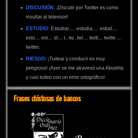
DISCUSIÓN:
¡Discutir por Twitter es como
insultar al televisor!
ESTUDIO:
E
studiar…. estudia…. estud….
estu… est… st… t.. tw.. twi… twitt… twitte….
twitter.
RIESGO:
¡Tuitear y conducir es muy
peligroso! ¡Ayer se me atravesó una Abuelita
y casi tuiteo con un error ortográfico!
Frases chistosas de bancos