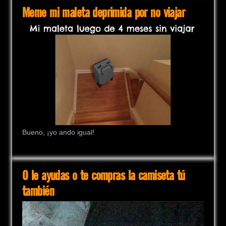
Meme mi maleta deprimida por no viajar
Bueno, ¡yo ando igual!
O le ayudas o te compras la camiseta tú
también