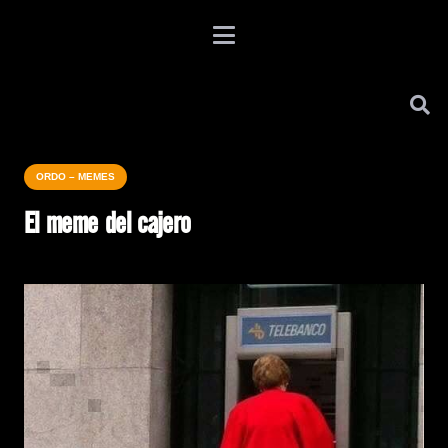
ORDO – MEMES
El meme del cajero