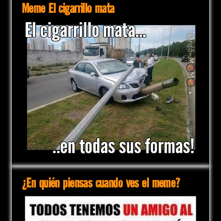
Meme El cigarrillo mata
¿En quién piensas cuando ves el meme?