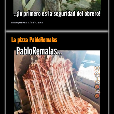
imágenes chistosas
La pizza PabloRemalas