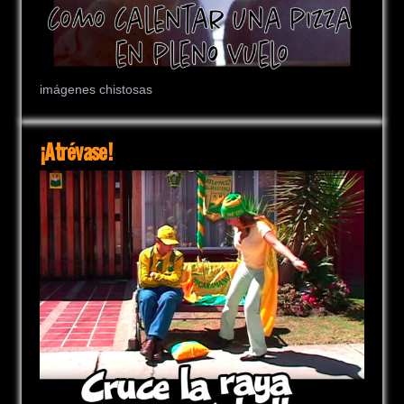
imágenes chistosas
¡Atrévase!