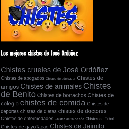
Los mejores chistes de José Ordoñez
Chistes crueles de José Ordóñez
Chistes de
Chistes de abogados
Chistes de adelgazar
Chistes
Chistes de animales
amigos
de Benito
Chistes de borrachos
Chistes de
chistes de comida
colegio
Chistes de
chistes de doctores
chistes de dietas
deportes
Chistes de enfermedades
Chistes de fútbol
Chistes de fin de año
Chistes de Jaimito
Chistes de gayoTapao