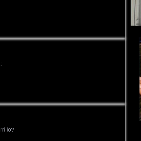
:
rillo?