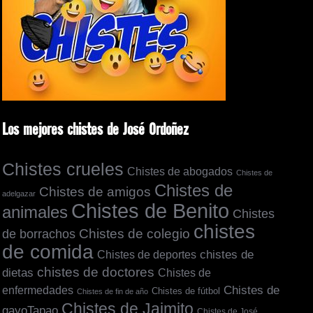
Los mejores chistes de José Ordoñez
Chistes crueles
Chistes de abogados
Chistes de
Chistes de
Chistes de amigos
adelgazar
Chistes de Benito
animales
Chistes
chistes
de borrachos
Chistes de colegio
de comida
chistes de
Chistes de deportes
chistes de doctores
dietas
Chistes de
Chistes de
enfermedades
Chistes de fútbol
Chistes de fin de año
Chistes de Jaimito
gayoTapao
Chistes de José