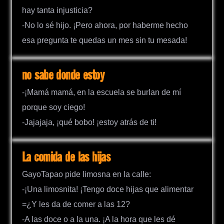
hay tanta injusticia?
-No lo sé hijo. ¡Pero ahora, por haberme hecho
esa pregunta te quedas un mes sin tu mesada!
no sabe donde estoy
-¡Mamá mamá, en la escuela se burlan de mí
porque soy ciego!
-Jajajaja, ¡qué bobo! ¡estoy atrás de ti!
La comida de las hijas
GayoTapao pide limosna en la calle:
-¡Una limosnita! ¡Tengo doce hijas que alimentar
=¿Y les da de comer a las 12?
-A las doce o a la una. ¡A la hora que les dé