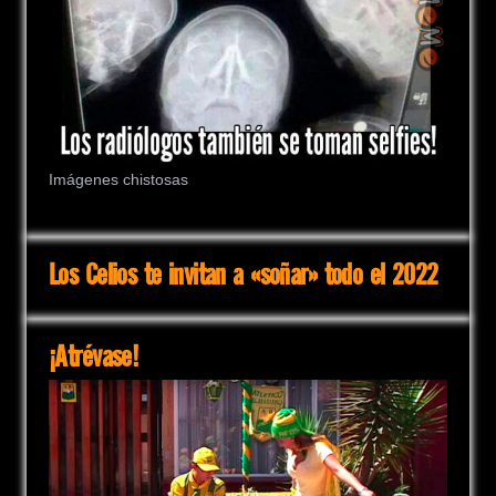
Imágenes chistosas
Los Celios te invitan a «soñar» todo el 2022
¡Atrévase!