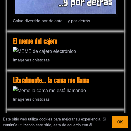
Calvo divertido por delante… y por detrás
El meme del cajero
Imágenes chistosas
Literalmente… la cama me llama
Imágenes chistosas
Así ven las madres los pies de los hijos
Este sitio web utiliza cookies para mejorar su experiencia. Si
OK
continúa utilizando este sitio, está de acuerdo con él.