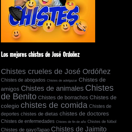
Los mejores chistes de José Ordoñez
Chistes crueles de José Ordóñez
Chistes de
Chistes de abogados
Chistes de adelgazar
Chistes
Chistes de animales
amigos
de Benito
Chistes de borrachos
Chistes de
chistes de comida
colegio
Chistes de
chistes de doctores
chistes de dietas
deportes
Chistes de enfermedades
Chistes de fútbol
Chistes de fin de año
Chistes de Jaimito
Chistes de gayoTapao