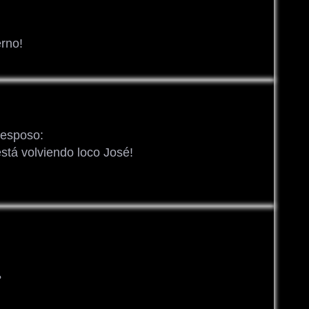
erno!
 esposo:
está volviendo loco José!
?