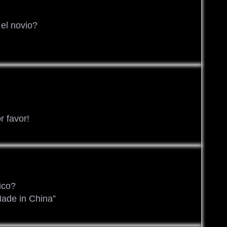
el novio?
r favor!
ico?
Made in China”