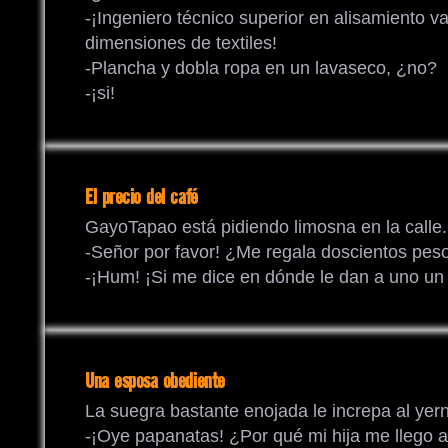
-¡Ingeniero técnico superior en alisamiento v
dimensiones de textiles!
-Plancha y dobla ropa en un lavaseco, ¿no?
-¡si!
El precio del café
GayoTapao está pidiendo limosna en la calle.
-Señor por favor! ¿Me regala doscientos pes
-¡Hum! ¡Si me dice en dónde le dan a uno un c
Una esposa obediente
La suegra bastante enojada le increpa al yer
-¡Oye papanatas! ¿Por qué mi hija me llego a