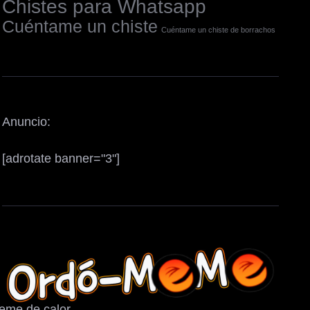
Chistes para Whatsapp
Cuéntame un chiste
Cuéntame un chiste de borrachos
Anuncio:
[adrotate banner="3"]