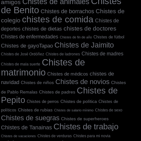
Chistes
Chistes de animales
amigos
de Benito
Chistes de borrachos
Chistes de
chistes de comida
colegio
Chistes de
chistes de doctores
chistes de dietas
deportes
Chistes de enfermedades
Chistes de fútbol
Chistes de fin de año
Chistes de Jaimito
Chistes de gayoTapao
Chistes de madres
Chistes de José Ordóñez
Chistes de ladrones
Chistes de
Chistes de mala suerte
matrimonio
chistes de
Chistes de médicos
Chistes de novios
navidad
Chistes
Chistes de niños
Chistes de
de Pablo Remalas
Chistes de padres
Pepito
Chistes de política
Chistes de
Chistes de perros
políticos
Chistes de rubias
Chistes de sexo
Chistes de salario mínimo
Chistes de suegras
Chistes de superheroes
Chistes de trabajo
Chistes de Tanainas
Chistes de verduras
Chistes para mi novia
Chistes de vacaciones