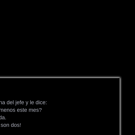
a del jefe y le dice:
 menos este mes?
da.
 son dos!