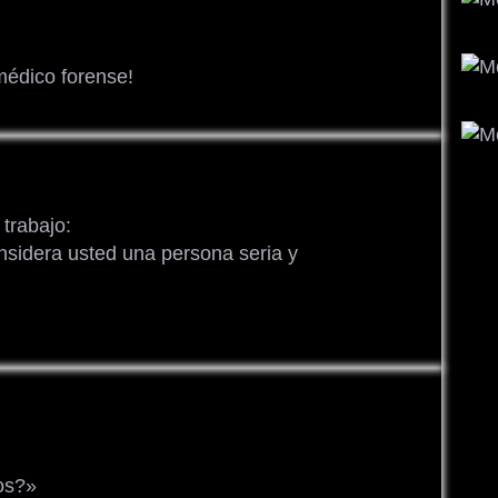
médico forense!
 trabajo:
sidera usted una persona seria y
ños?»