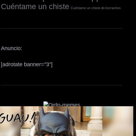
Cuéntame un chiste
Cuéntame un chiste de borrachos
Anuncio:
[adrotate banner="3"]