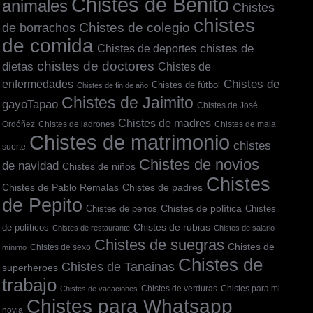
Chistes de Benito
animales
Chistes
chistes
de borrachos
Chistes de colegio
de comida
chistes de
Chistes de deportes
chistes de doctores
dietas
Chistes de
Chistes de
enfermedades
Chistes de fútbol
Chistes de fin de año
Chistes de Jaimito
gayoTapao
Chistes de José
Chistes de madres
Ordóñez
Chistes de ladrones
Chistes de mala
Chistes de matrimonio
chistes
suerte
Chistes de novios
de navidad
Chistes de niños
Chistes
Chistes de Pablo Remalas
Chistes de padres
de Pepito
Chistes de política
Chistes
Chistes de perros
de políticos
Chistes de rubias
Chistes de restaurante
Chistes de salario
Chistes de suegras
Chistes de
Chistes de sexo
mínimo
Chistes de
Chistes de Tanainas
superheroes
trabajo
Chistes de verduras
Chistes para mi
Chistes de vacaciones
Chistes para Whatsapp
novia