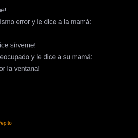
me!
ismo error y le dice a la mamá:
dice sírveme!
reocupado y le dice a su mamá:
or la ventana!
Pepito