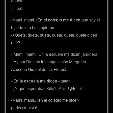
abuela…
-¡Hoa!
-Mami, mami. ¡
En el colegio me dicen
que soy el
hijo de «La helicoptero».
-¿Quete, quete, quete, quete, quete, quete dicen
qué?
-¡Mami, mami! ¡En la escuela me dicen jardinera!
-¡Ay por Dios no les hagas caso Margarita
Azucena Girasol de las Flores!
–
En la escuela me dicen
«gata»
-¿Y qué esperabas Kitty? ¡A ver! ¡Hello!
-Mami, mami.. ¡en el colegio me dicen
perfeccionista!