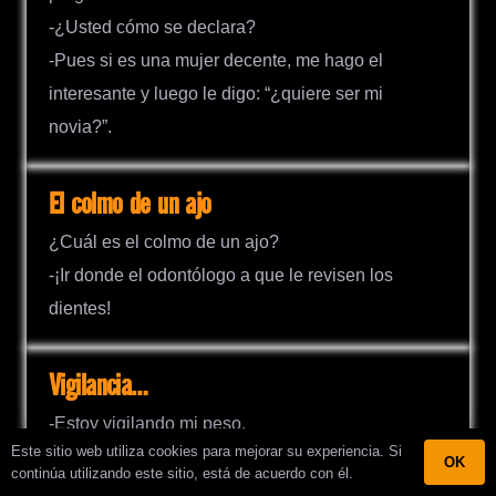
-¿Usted cómo se declara?
-Pues si es una mujer decente, me hago el
interesante y luego le digo: “¿quiere ser mi
novia?”.
El colmo de un ajo
¿Cuál es el colmo de un ajo?
-¡Ir donde el odontólogo a que le revisen los
dientes!
Vigilancia…
-Estoy vigilando mi peso.
Este sitio web utiliza cookies para mejorar su experiencia. Si
-Pues, ¡pon más guardias!
OK
continúa utilizando este sitio, está de acuerdo con él.