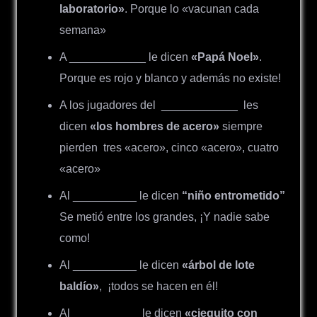
laboratorio»
. Porque lo «vacunan cada
semana»
A ____________ le dicen
«Papá Noel»
.
Porque es rojo y blanco y además no existe!
A los jugadores del ____________ les
dicen
«los hombres de acero»
siempre
pierden
tres «acero», cinco «acero», cuatro
«acero»
Al __________ le dicen
“niño entrometido”
Se metió entre los grandes, ¡Y nadie sabe
como!
Al __________ le dicen
«árbol de lote
baldío»
, ¡todos se hacen en él!
Al __________ le dicen
«cieguito con