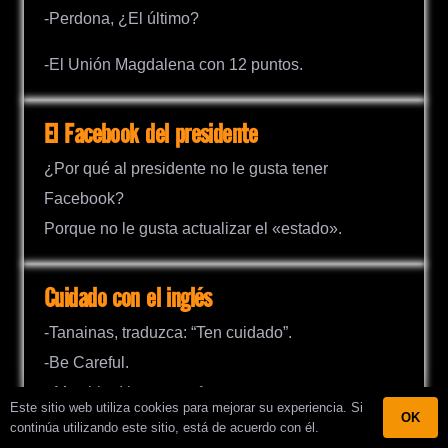
-Perdona, ¿El último?
-El Unión Magdalena con 12 puntos.
El Facebook del presidente
¿Por qué al presidente no le gusta tener
Facebook?
Porque no le gusta actualizar el «estado».
Cuidado con el inglés
-Tanainas, traduzca: “Ten cuidado”.
-Be Careful.
-¡Muy bien! haga una frase…
Este sitio web utiliza cookies para mejorar su experiencia. Si
OK
-Mi amor, ¡Be Al Careful y trae el pan!
continúa utilizando este sitio, está de acuerdo con él.