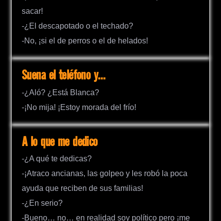
sacar!
-¿El descapotado o el techado?
-No, ¡si el de perros o el de helados!
Suena el teléfono y…
-¿Aló? ¿Está Blanca?
-¡No mija! ¡Estoy morada del frío!
A lo que me dedico
-¿A qué te dedicas?
-¡Atraco ancianas, las golpeo y les robó la poca
ayuda que reciben de sus familias!
-¿En serio?
-Bueno… no… en realidad soy político pero ¡me