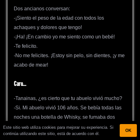
Dos ancianos conversan:
-¡Siento el peso de la edad con todos los
achaques y dolores que tengo!
-¡Ha! ¡En cambio yo me siento como un bebé!
-Te felicito.
-No me felicites. ¡Estoy sin pelo, sin dientes, ¡y me
acabo de mear!
Caro…
-Tanainas, ¿es cierto que tu abuelo vivió mucho?
-Si. Mi abuelo vivió 106 años. Se bebía todas las
noches una botella de Whisky, se fumaba dos
paquetes de tabacos finos de Cuba y solo comía
Este sitio web utiliza cookies para mejorar su experiencia. Si
OK
continúa utilizando este sitio, está de acuerdo con él.
mariscos mediterráneos en fondue de queso azul.