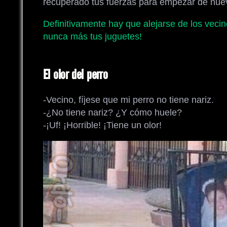
recuperado tus fuerzas para empezar de nue
Definitivamente hay que alejarse de los vecino
nunca más tus juguetes!
El olor del perro
-Vecino, fíjese que mi perro no tiene nariz.
-¿No tiene nariz? ¿Y cómo huele?
-¡Uf! ¡Horrible! ¡Tiene un olor!