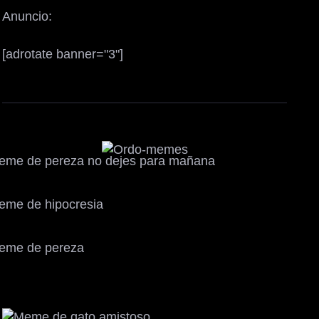
Anuncio:
[adrotate banner="3"]