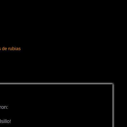
s de rubias
ron:
sillo!