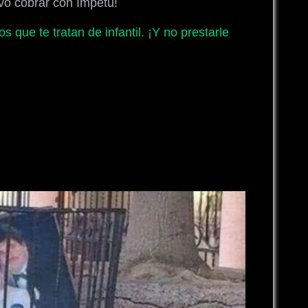
vo cobrar con ímpetu!
s que te tratan de infantil. ¡Y no prestarle