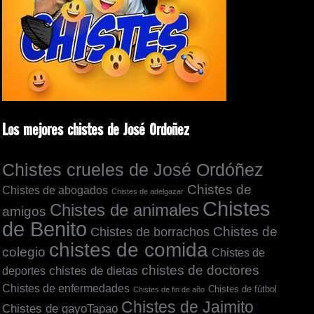
Los mejores chistes de José Ordoñez
Chistes crueles de José Ordóñez
Chistes de
Chistes de abogados
Chistes de adelgazar
Chistes
Chistes de animales
amigos
de Benito
Chistes de borrachos
Chistes de
chistes de comida
colegio
Chistes de
chistes de doctores
chistes de dietas
deportes
Chistes de enfermedades
Chistes de fútbol
Chistes de fin de año
Chistes de Jaimito
Chistes de gayoTapao